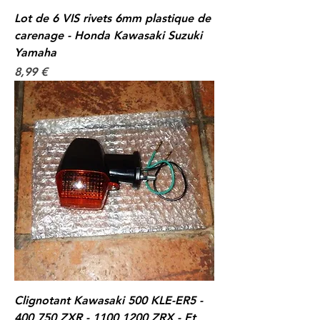
Lot de 6 VIS rivets 6mm plastique de
carenage - Honda Kawasaki Suzuki
Yamaha
Prix
8,99 €
Clignotant Kawasaki 500 KLE-ER5 -
400 750 ZXR - 1100 1200 ZRX - Et