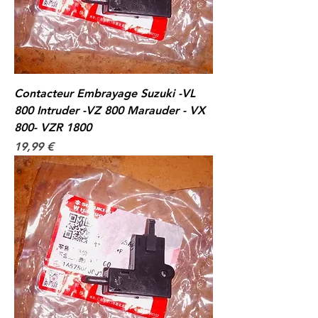
Contacteur Embrayage Suzuki -VL
800 Intruder -VZ 800 Marauder - VX
800- VZR 1800
Prix
19,99 €