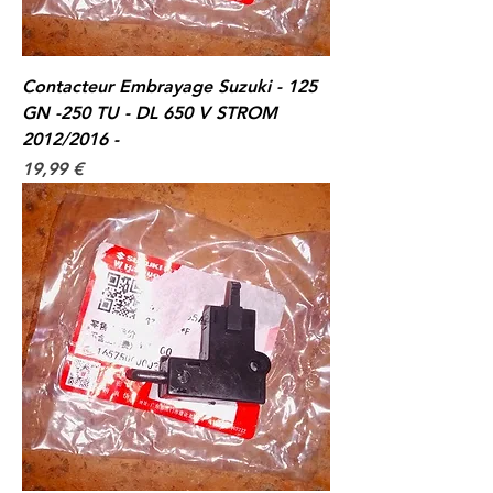
Contacteur Embrayage Suzuki - 125
GN -250 TU - DL 650 V STROM
2012/2016 -
Prix
19,99 €