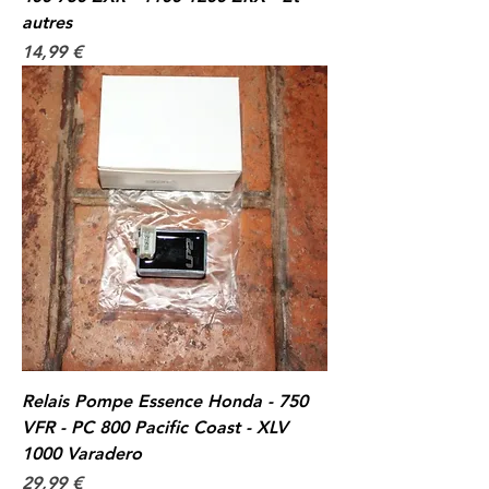
autres
Prix
14,99 €
Relais Pompe Essence Honda - 750
VFR - PC 800 Pacific Coast - XLV
1000 Varadero
Prix
29,99 €