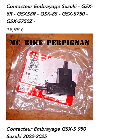
Contacteur Embrayage Suzuki - GSX-
8R - GSXS8R - GSX-8S - GSX-S750 -
GSX-S750Z -
Prix
19,99 €
Contacteur Embrayage GSX-S 950
Suzuki 2022-2025