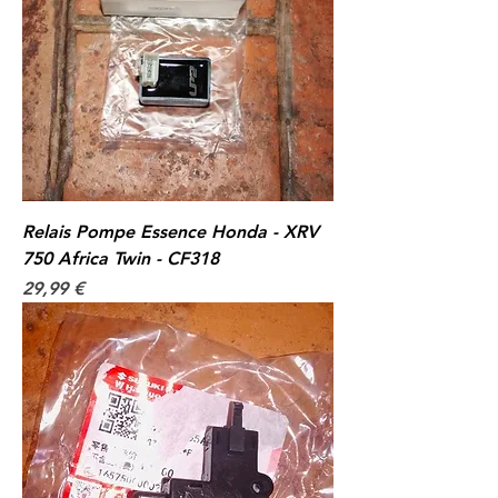
Relais Pompe Essence Honda - XRV
750 Africa Twin - CF318
Prix
29,99 €