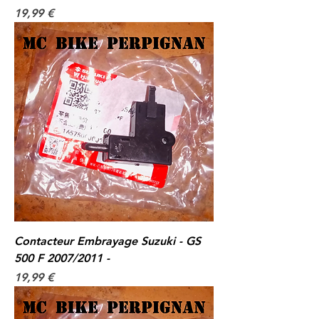
Prix
19,99 €
Contacteur Embrayage Suzuki - GS
500 F 2007/2011 -
Prix
19,99 €