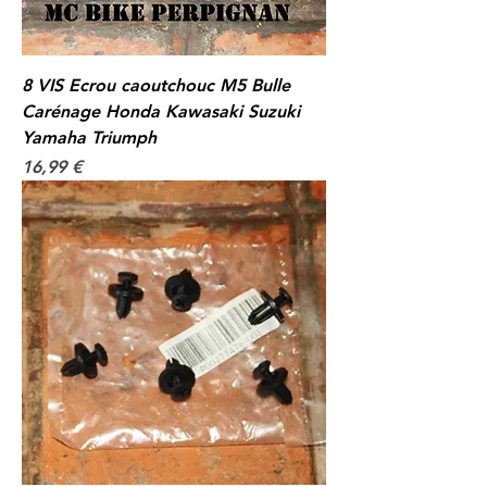
8 VIS Ecrou caoutchouc M5 Bulle
Carénage Honda Kawasaki Suzuki
Yamaha Triumph
Prix
16,99 €