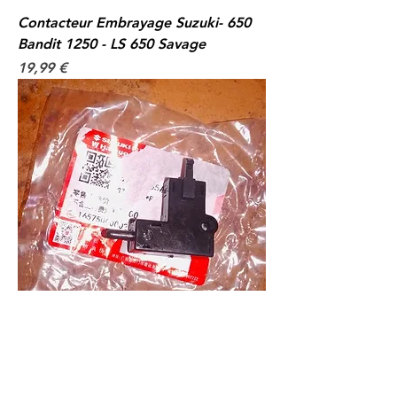
Contacteur Embrayage Suzuki- 650
Bandit 1250 - LS 650 Savage
Prix
19,99 €
Contacteur Embrayage Suzuki- 600
650 750 1000 GSXR - TL1000R/S -
SFV 650 GLADIUS