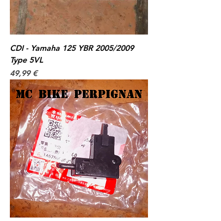
CDI - Yamaha 125 YBR 2005/2009
Type 5VL
Prix
49,99 €