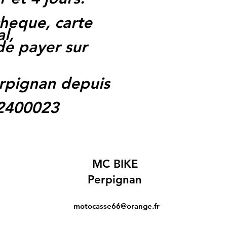
heque, carte
l,
 de payer sur
rpignan depuis
62400023
MC BIKE
Perpignan
motocasse66@orange.fr