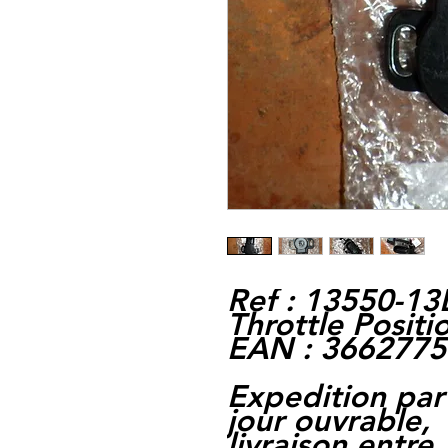
Ref : 13550-1
Throttle Positi
EAN : 366277
Expedition par
jour ouvrable,
livraison entre 