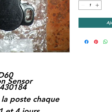
Aj
3D60
on Sensor
5430184
 la poste chaque
1 et 4 jours.