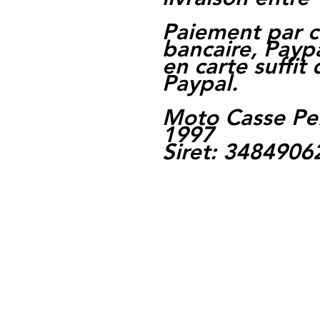
Paiement par c
bancaire, Paypa
en carte suffit
Paypal.
Moto Casse Pe
1997
Siret: 348490