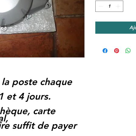
Aj
 la poste chaque
1 et 4 jours.
hèque, carte
l,
re suffit de payer