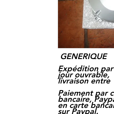
GENERIQUE
Expédition par
jour ouvrable,
livraison entre 
Paiement par c
bancaire, Paypa
en carte bancai
sur Paypal.