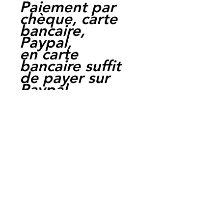
Paiement par
chèque, carte
bancaire,
Paypal,
en carte
bancaire suffit
de payer sur
Paypal.
Moto Casse
Perpignan
depuis 1997
Siret:
3484906240002
3
Ref: MT35018
Sifam