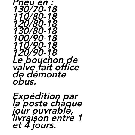
Pneu en :
130/70-18
110/80-18
120/80-18
130/80-18
100/90-18
110/90-18
120/90-18
Le bouchon de
valve fait office
de démonte
obus.
Expédition par
la poste chaque
jour ouvrable,
livraison entre 1
et 4 jours.