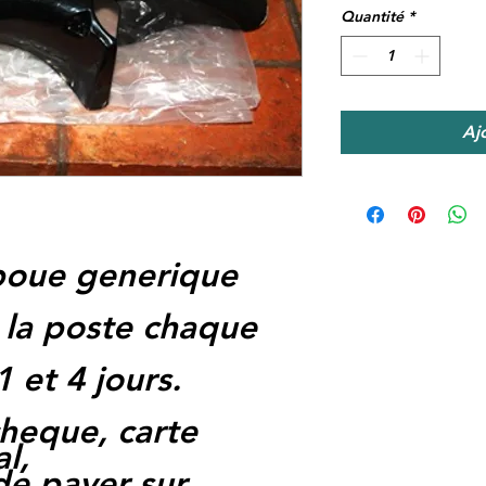
Quantité
*
Aj
boue generique
 la poste chaque
1 et 4 jours.
heque, carte
l,
 de payer sur