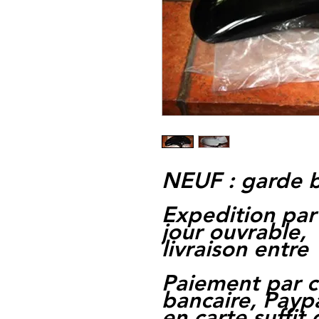
NEUF : garde 
Expedition par
jour ouvrable,
livraison entre 
Paiement par c
bancaire, Paypa
en carte suffit