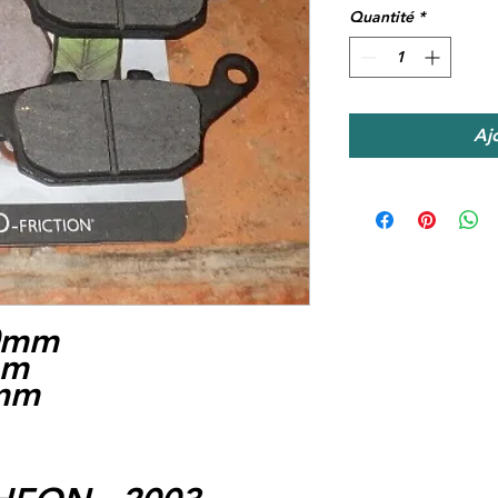
Quantité
*
Aj
.0mm
mm
9mm