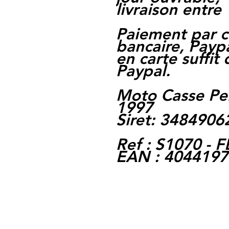
livraison entre 
Paiement par c
bancaire, Paypa
en carte suffit
Paypal.
Moto Casse Pe
1997
Siret: 348490
Ref : S1070 -
EAN : 404419