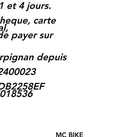
1 et 4 jours.
heque, carte
l,
 de payer sur
rpignan depuis
62400023
 FDB2258EF
7018536
MC BIKE