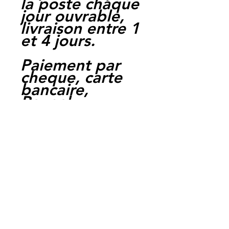
la poste chaque
jour ouvrable,
livraison entre 1
et 4 jours.
Paiement par
cheque, carte
bancaire,
Paypal,
en carte suffit
de payer sur
Paypal.
Ref : IND300
EAN :
3662775430184
Moto Casse
Perpignan