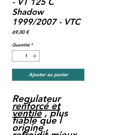
- VT 125 C
Shadow
1999/2007 - VTC
Prix
69,00 €
Quantité
*
Ajouter au panier
Regulateur
renforcé et
ventilé
, plus
fiable que l
origine ,
refroidit mieux