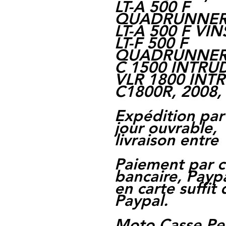
LT-A 500 F
QUADRUNNER, 
LT-A 500 F VIN
LT-F 500 F
QUADRUNNER, 
C 1500 INTRUD
VLR 1800 INT
C1800R, 2008, 
Expédition par
jour ouvrable,
livraison entre 
Paiement par c
bancaire, Paypa
en carte suffit
Paypal.
Moto Casse Pe