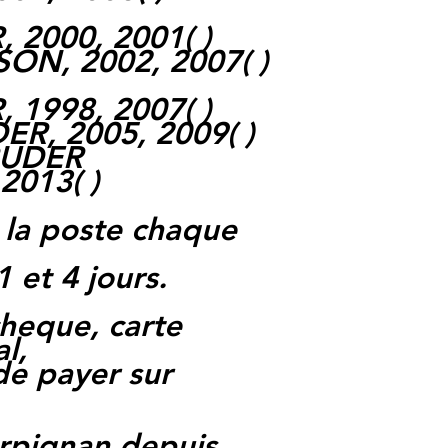
2000, 2001( )
SON, 2002, 2007( )
1998, 2007( )
ER, 2005, 2009( )
RUDER
2013( )
 la poste chaque
1 et 4 jours.
heque, carte
l,
 de payer sur
rpignan depuis