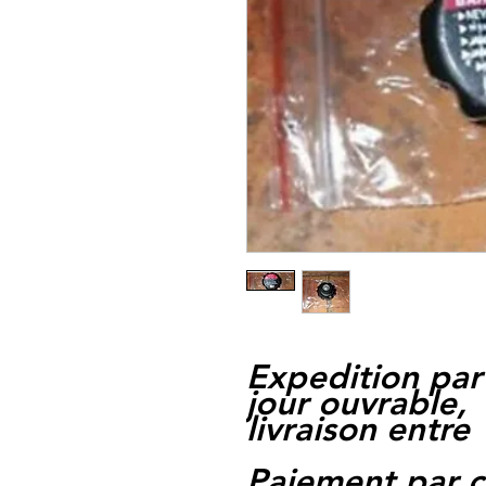
Expedition par
jour ouvrable,
livraison entre 
Paiement par c