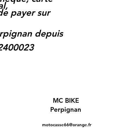
l,
 de payer sur
rpignan depuis
62400023
MC BIKE
Perpignan
motocasse66@orange.fr