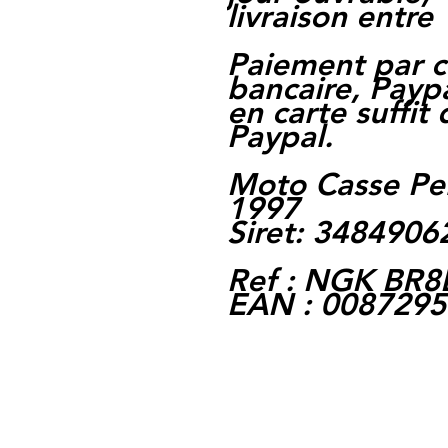
livraison entre 
Paiement par c
bancaire, Paypa
en carte suffit
Paypal.
Moto Casse Pe
1997
Siret: 348490
Ref : NGK BR8
EAN : 008729