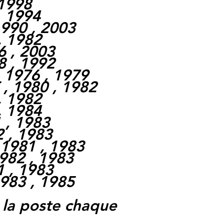
 1998
, 1994
990 , 2003
, 1982
6 , 2003
8 , 1992
 1976 , 1979
, 1980 , 1982
, 1982
, 1984
 , 1983
2 , 1983
 1981 , 1983
982 , 1983
1 , 1983
983 , 1985
 la poste chaque