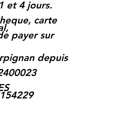
1 et 4 jours.
heque, carte
l,
 de payer sur
rpignan depuis
62400023
ES
5154229