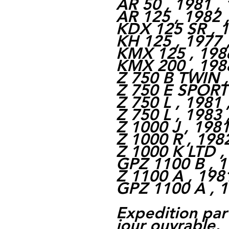
AR 50 , 1981 ,
AR 125 , 1982 
KDX 125 SR , 1
KH 125 , 1977 
KMX 125 , 198
KMX 200 , 198
Z 750 B TWIN ,
Z 750 E SPORT 
Z 750 L , 1981 
Z 750 L , 1983 
Z 1000 J , 1981
Z 1000 R , 198
Z 1000 K LTD ,
GPZ 1100 B , 1
Z 1100 A , 198
GPZ 1100 A , 1
Expedition par
jour ouvrable,