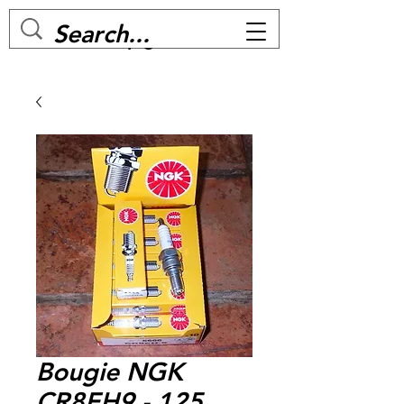
MC BIKE Perpignan
Bougie NGK
CR8EH9 - 125