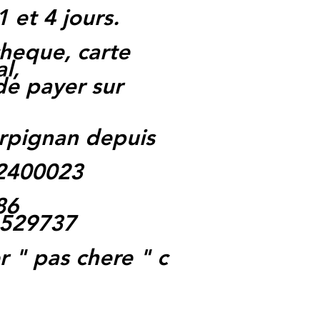
1 et 4 jours.
heque, carte
l,
 de payer sur
rpignan depuis
62400023
86
1529737
 " pas chere " c