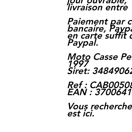
jour ouvrable,
livraison entre 
Paiement par c
bancaire, Paypa
en carte suffit
Paypal.
Moto Casse Pe
1997
Siret: 348490
Ref : CAB0050
EAN : 370064
Vous rechercher
est ici.