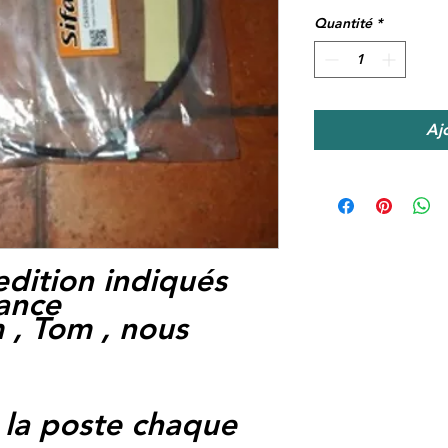
Quantité
*
Aj
edition indiqués
rance
 , Tom , nous
 la poste chaque