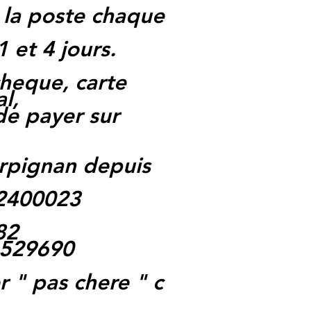
 la poste chaque
1 et 4 jours.
heque, carte
l,
 de payer sur
rpignan depuis
62400023
82
1529690
 " pas chere " c