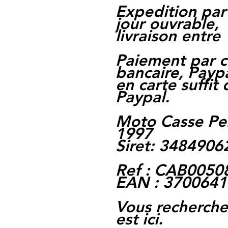
Expedition par
jour ouvrable,
livraison entre 
Paiement par c
bancaire, Paypa
en carte suffit
Paypal.
Moto Casse Pe
1997
Siret: 348490
Ref : CAB0050
EAN : 370064
Vous rechercher
est ici.