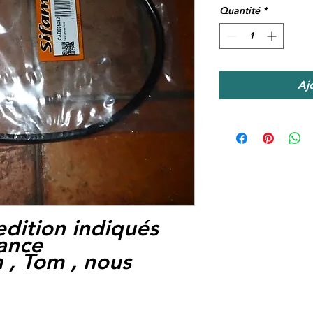
Quantité
*
Aj
edition indiqués
rance
 , Tom , nous