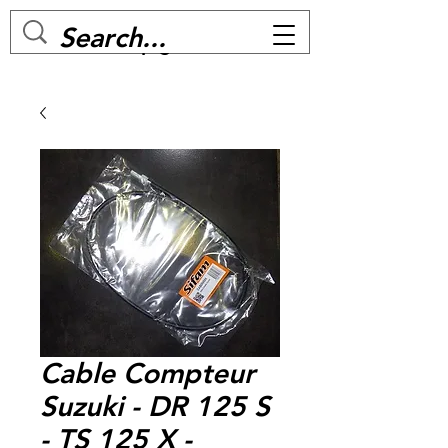
MC BIKE Perpignan
Cable Compteur
Suzuki - DR 125 S
- TS 125 X -