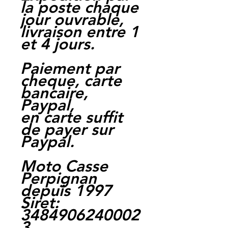
la poste chaque
jour ouvrable,
livraison entre 1
et 4 jours.
Paiement par
cheque, carte
bancaire,
Paypal,
en carte suffit
de payer sur
Paypal.
Moto Casse
Perpignan
depuis 1997
Siret:
3484906240002
3