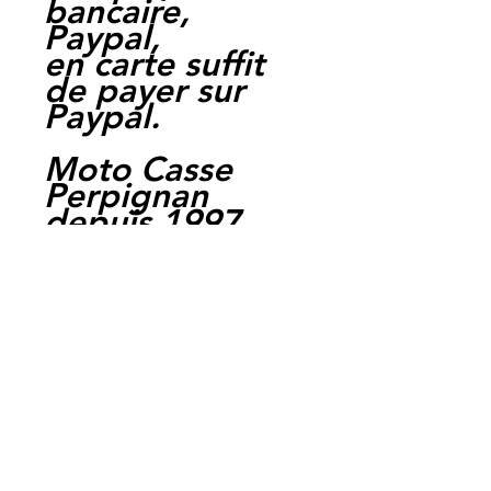
bancaire,
Paypal,
en carte suffit
de payer sur
Paypal.
Moto Casse
Perpignan
depuis 1997
Siret:
3484906240002
3
Ref : LHX64
EAN :
3662775033064