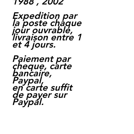
1988 , 2002
Expedition par
la poste chaque
jour ouvrable,
livraison entre 1
et 4 jours.
Paiement par
cheque, carte
bancaire,
Paypal,
en carte suffit
de payer sur
Paypal.
Moto Casse
Perpignan
depuis 1997