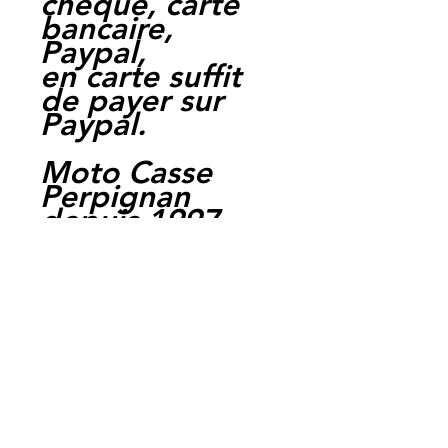
cheque, carte
bancaire,
Paypal,
en carte suffit
de payer sur
Paypal.
Moto Casse
Perpignan
depuis 1997
Siret:
3484906240002
3
Ref : LHX33
EAN :
3700641427361