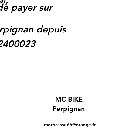
l,
 de payer sur
rpignan depuis
62400023
MC BIKE
Perpignan
motocasse66@orange.fr