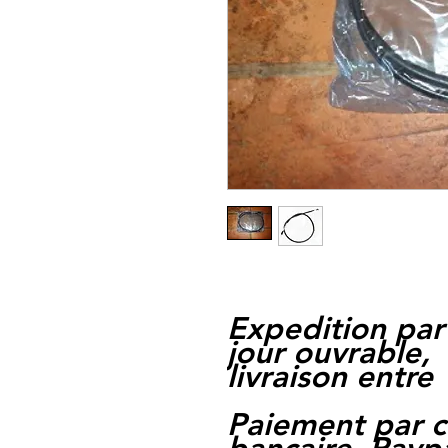
Expedition par
jour ouvrable,
livraison entre 
Paiement par c