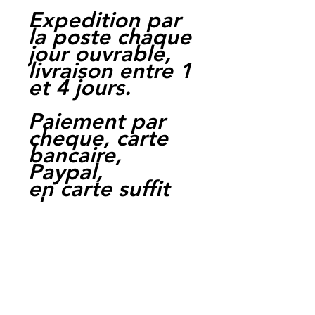
Expedition par
la poste chaque
jour ouvrable,
livraison entre 1
et 4 jours.
Paiement par
cheque, carte
bancaire,
Paypal,
en carte suffit
de payer sur
Paypal.
Moto Casse
Perpignan
depuis 1997
Siret: