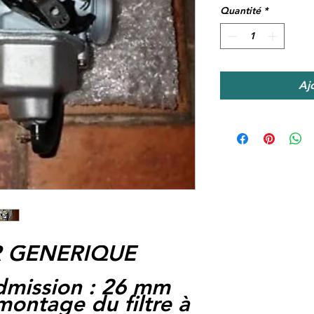
Quantité
*
Aj
 GENERIQUE
dmission : 26 mm
ontage du filtre à