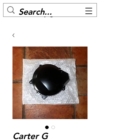
MC BIKE Perpignan
Carter G