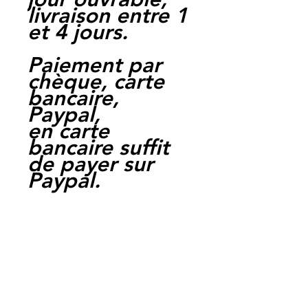
livraison entre 1
et 4 jours.
Paiement par
chèque, carte
bancaire,
Paypal,
en carte
bancaire suffit
de payer sur
Paypal.
Moto Casse
Perpignan
depuis 1997
Siret:
3484906240002