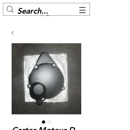
MC BIKE Perpignan
Carter Moteur D