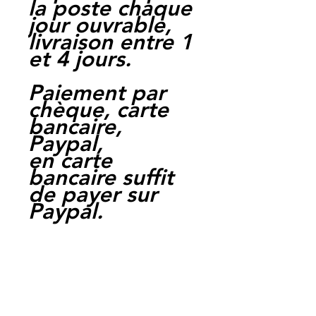
la poste chaque
jour ouvrable,
livraison entre 1
et 4 jours.
Paiement par
chèque, carte
bancaire,
Paypal,
en carte
bancaire suffit
de payer sur
Paypal.
Moto Casse
Perpignan
depuis 1997
Siret: