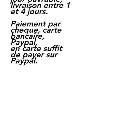
livraison entre 1
et 4 jours.
Paiement par
cheque, carte
bancaire,
Paypal,
en carte suffit
de payer sur
Paypal.
Moto Casse
Perpignan
depuis 1997
Siret:
3484906240002
3