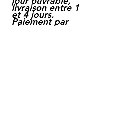
jour ouvrable,
livraison entre 1
et 4 jours.
Paiement par
cheque, carte
bancaire,
Paypal,
en carte suffit
de payer sur
Paypal.
Moto Casse
Perpignan
depuis 1997
Siret:
3484906240002
3