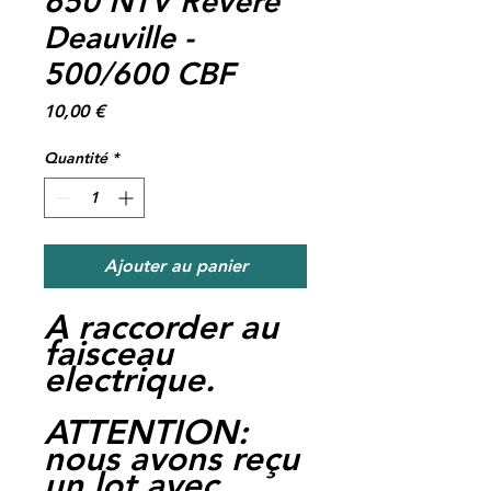
650 NTV Revere
Deauville -
500/600 CBF
Prix
10,00 €
Quantité
*
Ajouter au panier
A raccorder au
faisceau
electrique.
ATTENTION:
nous avons reçu
un lot avec