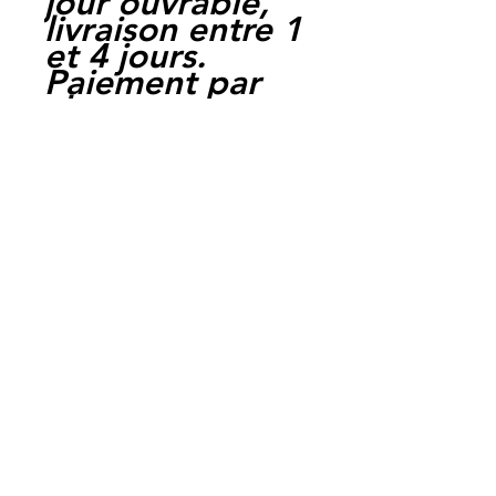
jour ouvrable,
livraison entre 1
et 4 jours.
Paiement par
cheque, carte
bancaire,
Paypal,
en carte suffit
de payer sur
Paypal.
Moto Casse
Perpignan
depuis 1997
Siret:
3484906240002
3