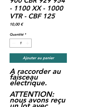
900 CBR 929 954
- 1100 XX - 1000
VTR - CBF 125
Prix
10,00 €
Quantité
*
Ajouter au panier
A raccorder au
faisceau
electrique.
ATTENTION:
nous avons reçu
un lot avec