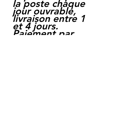
la poste chaque
jour ouvrable,
livraison entre 1
et 4 jours.
Paiement par
cheque, carte
bancaire,
Paypal,
en carte suffit
de payer sur
Paypal.
Moto Casse
Perpignan
depuis 1997
Siret:
3484906240002
3