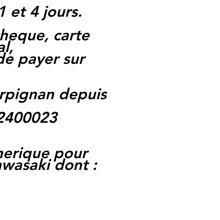
1 et 4 jours.
heque, carte
l,
 de payer sur
rpignan depuis
62400023
nerique pour
wasaki dont :