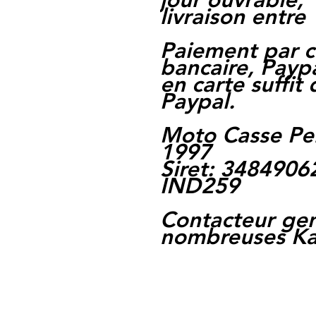
livraison entre 
Paiement par c
bancaire, Paypa
en carte suffit
Paypal.
Moto Casse Pe
1997
Siret: 348490
IND259
Contacteur ge
nombreuses Ka