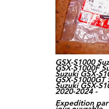
GSX-S1000 Suz
GSX-S1000F Su
Suzuki GSX-S1
GSX-S1000GT S
Suzuki GSX-S1
2020-2024 -
Expedition par
jour ouvrable,