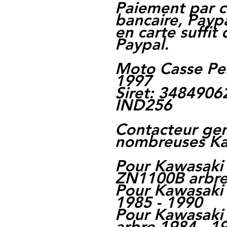
Paiement par c
bancaire, Paypa
en carte suffit
Paypal.
Moto Casse Pe
1997
Siret: 348490
IND256
Contacteur ge
nombreuses Ka
Pour Kawasaki
ZN1100B arbre
Pour Kawasaki
1985 - 1990
Pour Kawasaki
arbre 1984 - 1