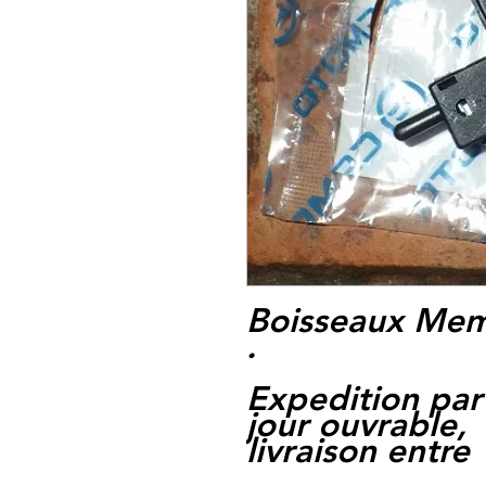
Boisseaux Mem
.
Expedition par
jour ouvrable,
livraison entre 