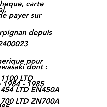
heque, carte
l,
 de payer sur
rpignan depuis
62400023
nerique pour
wasaki dont :
 1100 LTD
 1984 - 1985
 454 LTD EN450A
 700 LTD ZN700A
985