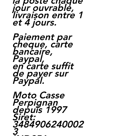
la poste chaque
jour ouvrable,
livraison entre 1
et 4 jours.
Paiement par
cheque, carte
bancaire,
Paypal,
en carte suffit
de payer sur
Paypal.
Moto Casse
Perpignan
depuis 1997
Siret:
3484906240002
3