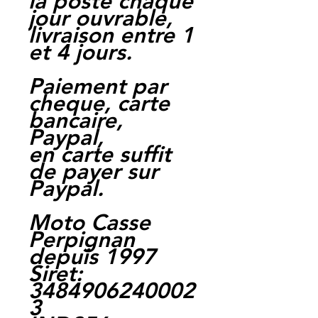
la poste chaque
jour ouvrable,
livraison entre 1
et 4 jours.
Paiement par
cheque, carte
bancaire,
Paypal,
en carte suffit
de payer sur
Paypal.
Moto Casse
Perpignan
depuis 1997
Siret:
3484906240002
3