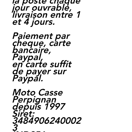
la poste chaque
jour ouvrable,
livraison entre 1
et 4 jours.
Paiement par
cheque, carte
bancaire,
Paypal,
en carte suffit
de payer sur
Paypal.
Moto Casse
Perpignan
depuis 1997
Siret:
3484906240002
3