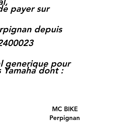
l,
 de payer sur
rpignan depuis
62400023
l generique pour
 Yamaha dont :
MC BIKE
Perpignan