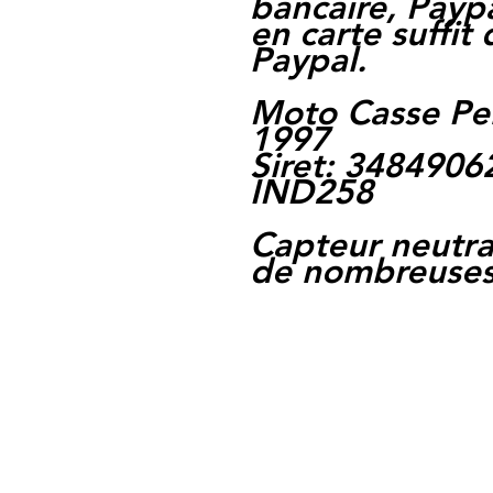
bancaire, Paypa
en carte suffit
Paypal.
Moto Casse Pe
1997
Siret: 348490
IND258
Capteur neutra
de nombreuses