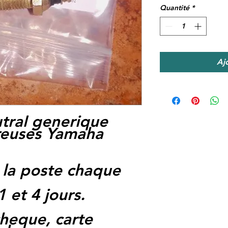
Quantité
*
Aj
tral generique
euses Yamaha
 la poste chaque
1 et 4 jours.
heque, carte