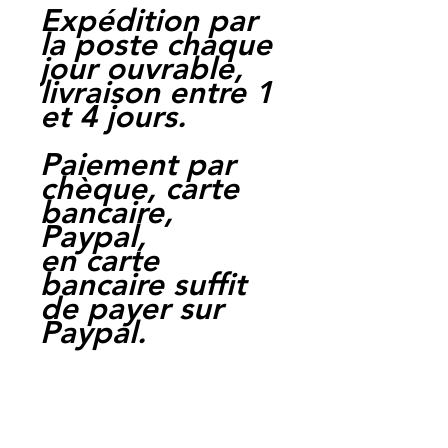
Expédition par
la poste chaque
jour ouvrable,
livraison entre 1
et 4 jours.
Paiement par
chèque, carte
bancaire,
Paypal,
en carte
bancaire suffit
de payer sur
Paypal.
Moto Casse
Perpignan