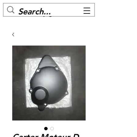
MC BIKE Perpignan
Carter Moteur D