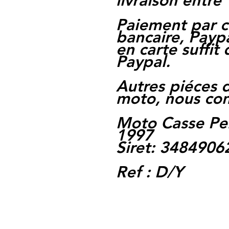
livraison entre 
Paiement par c
bancaire, Paypa
en carte suffit
Paypal.
Autres piéces 
moto, nous con
Moto Casse Pe
1997
Siret: 348490
Ref : D/Y