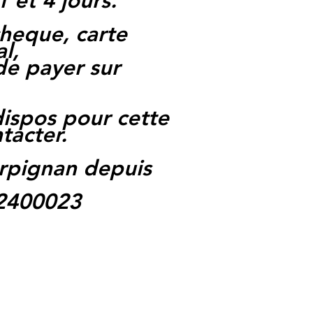
1 et 4 jours.
heque, carte
l,
 de payer sur
dispos pour cette
tacter.
rpignan depuis
62400023