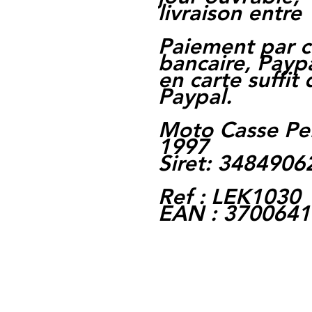
livraison entre 
Paiement par c
bancaire, Paypa
en carte suffit
Paypal.
Moto Casse Pe
1997
Siret: 348490
Ref : LEK1030
EAN : 370064