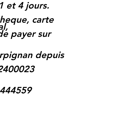
1 et 4 jours.
heque, carte
l,
 de payer sur
rpignan depuis
62400023
1444559