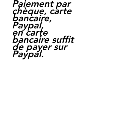
Paiement par
chèque, carte
bancaire,
Paypal,
en carte
bancaire suffit
de payer sur
Paypal.
Moto Casse
Perpignan
depuis 1997
Siret:
3484906240002
3