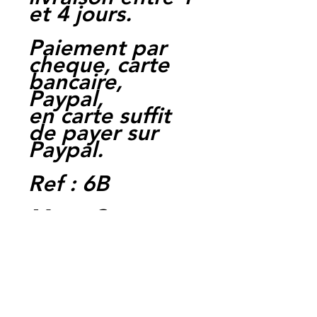
et 4 jours.
Paiement par
cheque, carte
bancaire,
Paypal,
en carte suffit
de payer sur
Paypal.
Ref : 6B
Moto Casse
Perpignan
depuis 1997
Siret:
3484906240002
3