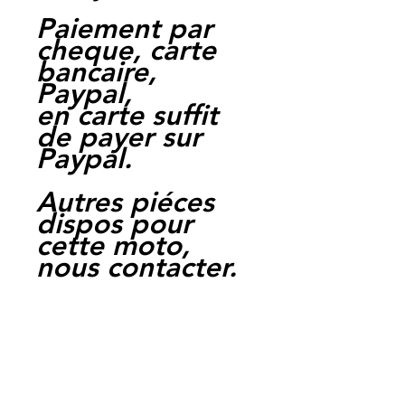
Paiement par
cheque, carte
bancaire,
Paypal,
en carte suffit
de payer sur
Paypal.
Autres piéces
dispos pour
cette moto,
nous contacter.
Moto Casse
Perpignan
depuis 1997
Siret:
3484906240002