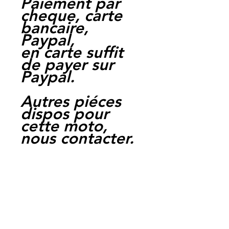
Paiement par
cheque, carte
bancaire,
Paypal,
en carte suffit
de payer sur
Paypal.
Autres piéces
dispos pour
cette moto,
nous contacter.
Moto Casse
Perpignan
depuis 1997
Siret:
3484906240002
3