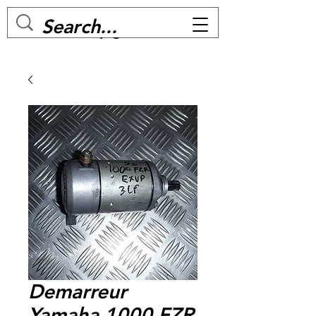
MC BIKE Perpignan
Demarreur
Yamaha 1000 FZR