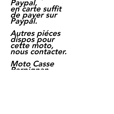
Paypal,
en carte suffit
de payer sur
Paypal.
Autres piéces
dispos pour
cette moto,
nous contacter.
Moto Casse
Perpignan
depuis 1997
Siret:
3484906240002
3
Ref : Y-AS-
1200XJR-A