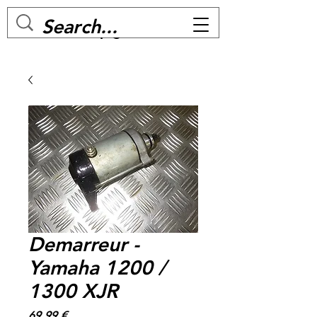
MC BIKE Perpignan
Demarreur -
Yamaha 1200 /
1300 XJR
Prix
69,99 €