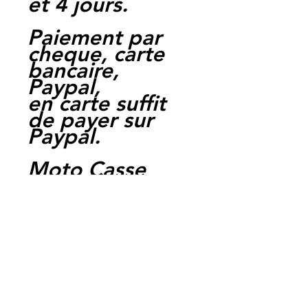
et 4 jours.
Paiement par
cheque, carte
bancaire,
Paypal,
en carte suffit
de payer sur
Paypal.
Moto Casse
Perpignan
depuis 1997
Siret:
3484906240002
3