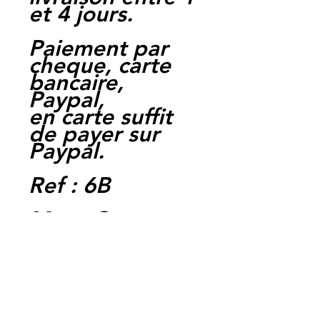
et 4 jours.
Paiement par
cheque, carte
bancaire,
Paypal,
en carte suffit
de payer sur
Paypal.
Ref : 6B
Moto Casse
Perpignan
depuis 1997
Siret:
3484906240002
3