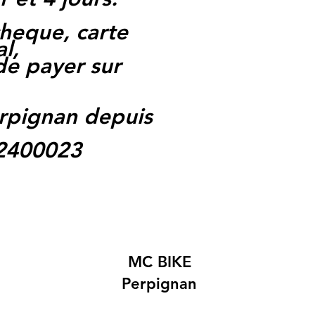
heque, carte
l,
 de payer sur
rpignan depuis
62400023
MC BIKE
Perpignan