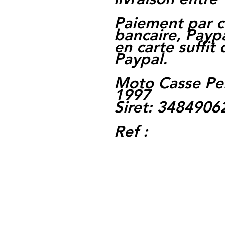
Paiement par c
bancaire, Paypa
en carte suffit
Paypal.
Moto Casse Pe
1997
Siret: 348490
Ref :