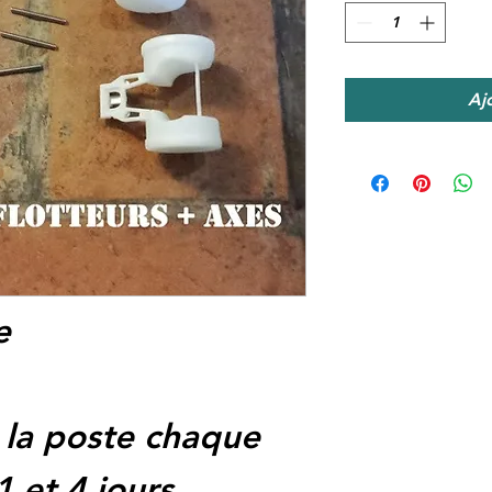
Aj
ue
 la poste chaque
1 et 4 jours.