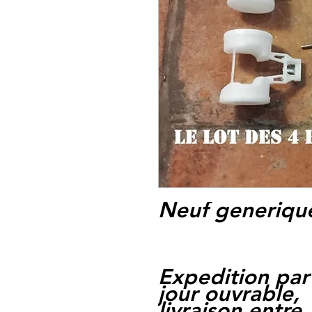
Neuf generiq
Expedition par
jour ouvrable,
livraison entre 