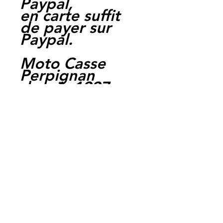
Paypal,
en carte suffit
de payer sur
Paypal.
Moto Casse
Perpignan
depuis 1997
Siret:
3484906240002
3
MC BIKE Perpignan