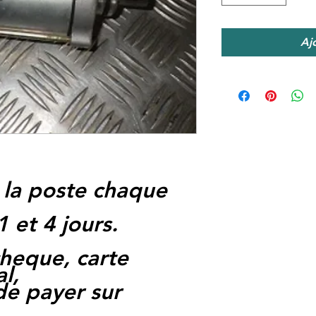
Aj
 la poste chaque
1 et 4 jours.
heque, carte
l,
 de payer sur