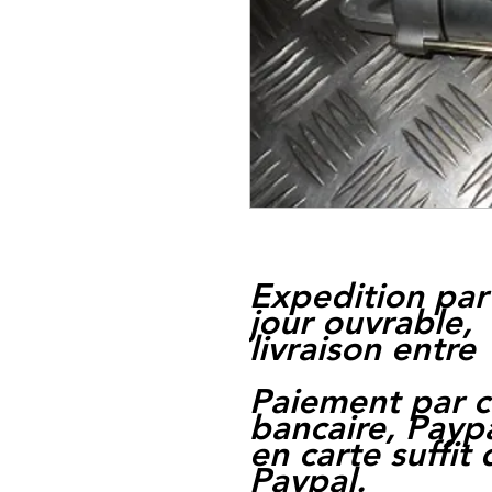
Expedition par
jour ouvrable,
livraison entre 
Paiement par c
bancaire, Paypa
en carte suffit
Paypal.