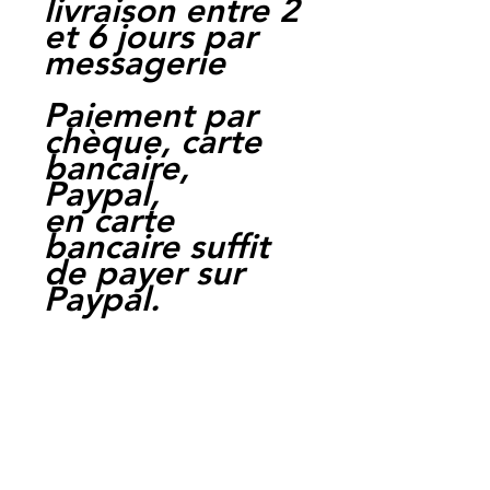
livraison entre 2
et 6 jours par
messagerie
Paiement par
chèque, carte
bancaire,
Paypal,
en carte
bancaire suffit
de payer sur
Paypal.
Moto Casse
Perpignan
depuis 1997