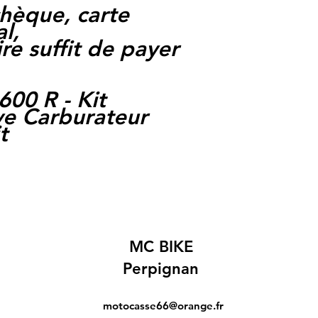
hèque, carte
l,
re suffit de payer
00 R - Kit
ve Carburateur
t
MC BIKE
Perpignan
motocasse66@orange.fr