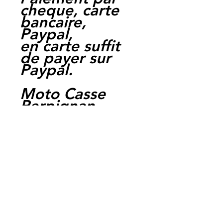
cheque, carte
bancaire,
Paypal,
en carte suffit
de payer sur
Paypal.
Moto Casse
Perpignan
depuis 1997
Siret:
3484906240002
3
Ref :