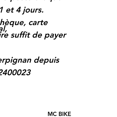
1 et 4 jours.
hèque, carte
l,
re suffit de payer
rpignan depuis
62400023
MC BIKE