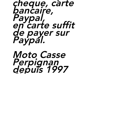
cheque, carte
bancaire,
Paypal,
en carte suffit
de payer sur
Paypal.
Moto Casse
Perpignan
depuis 1997
Siret:
3484906240002
3
Ref : CAL6231
EAN :
3700641450741